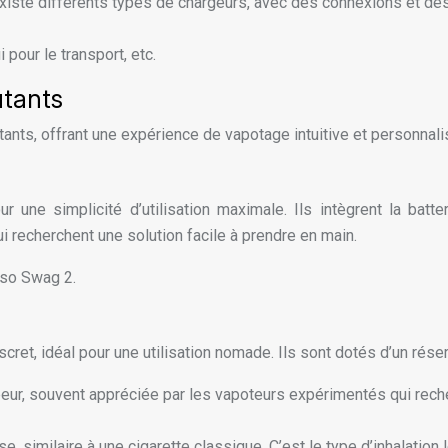
l existe différents types de chargeurs, avec des connexions et d
 pour le transport, etc.
utants
ants, offrant une expérience de vapotage intuitive et personnali
ne simplicité d’utilisation maximale. Ils intègrent la batte
i recherchent une solution facile à prendre en main.
so Swag 2.
cret, idéal pour une utilisation nomade. Ils sont dotés d’un réser
ur, souvent appréciée par les vapoteurs expérimentés qui reche
, similaire à une cigarette classique. C’est le type d’inhalatio