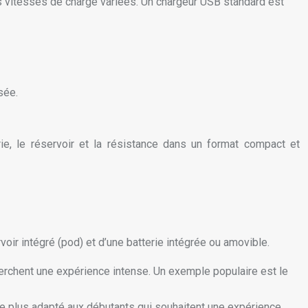
es vitesses de charge variées. Un chargeur USB standard est
sée.
rie, le réservoir et la résistance dans un format compact et
voir intégré (pod) et d’une batterie intégrée ou amovible.
rchent une expérience intense. Un exemple populaire est le
n le plus adapté aux débutants qui souhaitent une expérience