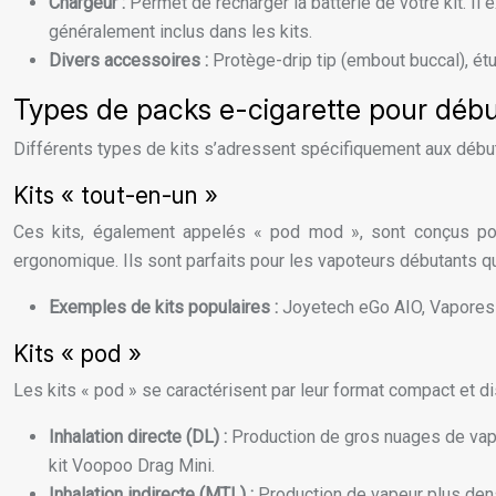
Chargeur :
Permet de recharger la batterie de votre kit. I
généralement inclus dans les kits.
Divers accessoires :
Protège-drip tip (embout buccal), étui
Types de packs e-cigarette pour déb
Différents types de kits s’adressent spécifiquement aux début
Kits « tout-en-un »
Ces kits, également appelés « pod mod », sont conçus pour u
ergonomique. Ils sont parfaits pour les vapoteurs débutants qu
Exemples de kits populaires :
Joyetech eGo AIO, Vapores
Kits « pod »
Les kits « pod » se caractérisent par leur format compact et dis
Inhalation directe (DL) :
Production de gros nuages de vape
kit Voopoo Drag Mini.
Inhalation indirecte (MTL) :
Production de vapeur plus dense