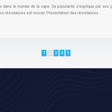
 dans le monde de la vape. Sa popularité s’explique par ses p
des résistances est crucial. Présentation des résistances…
1
2
3
4
5