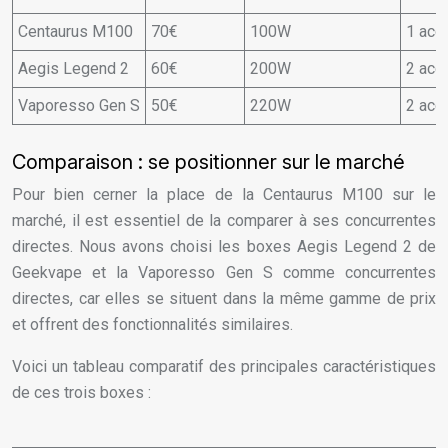
Centaurus M100
70€
100W
1 acc
Aegis Legend 2
60€
200W
2 acc
Vaporesso Gen S
50€
220W
2 acc
Comparaison : se positionner sur le marché
Pour bien cerner la place de la Centaurus M100 sur le
marché, il est essentiel de la comparer à ses concurrentes
directes. Nous avons choisi les boxes Aegis Legend 2 de
Geekvape et la Vaporesso Gen S comme concurrentes
directes, car elles se situent dans la même gamme de prix
et offrent des fonctionnalités similaires.
Voici un tableau comparatif des principales caractéristiques
de ces trois boxes :